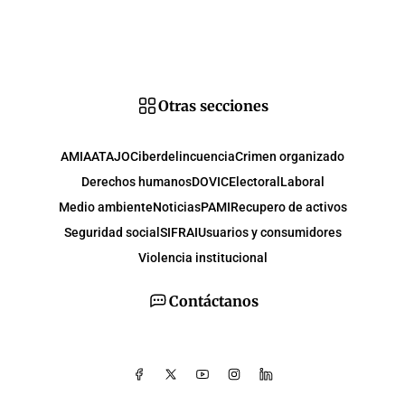
Otras secciones
AMIA
ATAJO
Ciberdelincuencia
Crimen organizado
Derechos humanos
DOVIC
Electoral
Laboral
Medio ambiente
Noticias
PAMI
Recupero de activos
Seguridad social
SIFRAI
Usuarios y consumidores
Violencia institucional
Contáctanos