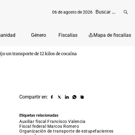
06 de agosto de 2026
Reali
busq
manidad
Género
Fiscalías
Mapa de fiscalías
jo un transporte de 12 kilos de cocaína
Compartir en:
Compartir
Compartir
Compartir
Compartir
Copiar
URL
en
en
en
en
facebook
X
Linkedin
Whatsapp
Etiquetas relacionadas
(twitter)
auxiliar fiscal Francisco Valencia
fiscal federal Marcos Romero
organización de transporte de estupefacientes