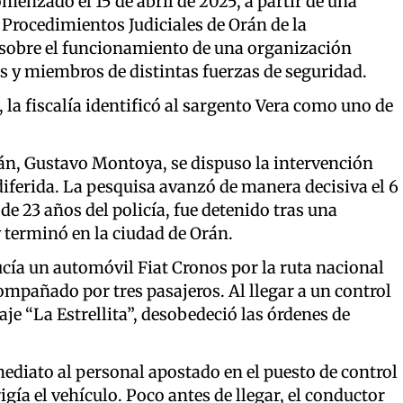
menzado el 15 de abril de 2025, a partir de una
Procedimientos Judiciales de Orán de la
 sobre el funcionamiento de una organización
s y miembros de distintas fuerzas de seguridad.
a, la fiscalía identificó al sargento Vera como uno de
rán, Gustavo Montoya, se dispuso la intervención
iferida. La pesquisa avanzó de manera decisiva el 6
de 23 años del policía, fue detenido tras una
 terminó en la ciudad de Orán.
ducía un automóvil Fiat Cronos por la ruta nacional
ompañado por tres pasajeros. Al llegar a un control
je “La Estrellita”, desobedeció las órdenes de
ediato al personal apostado en el puesto de control
rigía el vehículo. Poco antes de llegar, el conductor