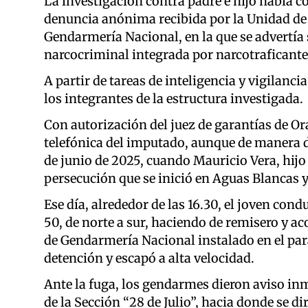
La investigación contra padre e hijo había co
denuncia anónima recibida por la Unidad de 
Gendarmería Nacional, en la que se advertía
narcocriminal integrada por narcotraficante
A partir de tareas de inteligencia y vigilanci
los integrantes de la estructura investigada.
Con autorización del juez de garantías de O
telefónica del imputado, aunque de manera d
de junio de 2025, cuando Mauricio Vera, hijo 
persecución que se inició en Aguas Blancas y
Ese día, alrededor de las 16.30, el joven con
50, de norte a sur, haciendo de remisero y ac
de Gendarmería Nacional instalado en el para
detención y escapó a alta velocidad.
Ante la fuga, los gendarmes dieron aviso inm
de la Sección “28 de Julio”, hacia donde se di