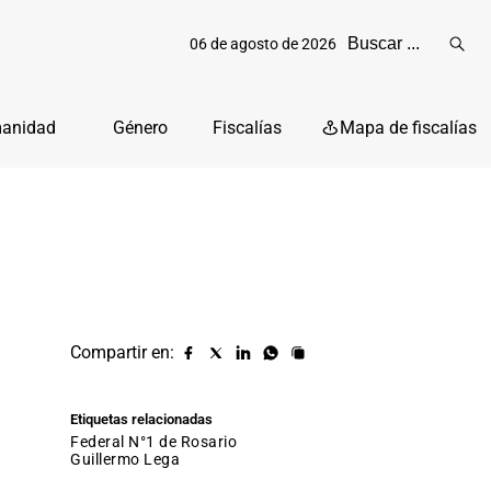
06 de agosto de 2026
Reali
busq
manidad
Género
Fiscalías
Mapa de fiscalías
Compartir en:
Compartir
Compartir
Compartir
Compartir
Copiar
URL
en
en
en
en
facebook
X
Linkedin
Whatsapp
Etiquetas relacionadas
(twitter)
Federal N°1 de Rosario
Guillermo Lega