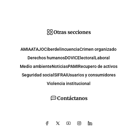
Otras secciones
AMIA
ATAJO
Ciberdelincuencia
Crimen organizado
Derechos humanos
DOVIC
Electoral
Laboral
Medio ambiente
Noticias
PAMI
Recupero de activos
Seguridad social
SIFRAI
Usuarios y consumidores
Violencia institucional
Contáctanos