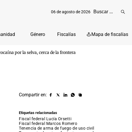
06 de agosto de 2026
Reali
busq
manidad
Género
Fiscalías
Mapa de fiscalías
caína por la selva, cerca de la frontera
Compartir en:
Compartir
Compartir
Compartir
Compartir
Copiar
URL
en
en
en
en
facebook
X
Linkedin
Whatsapp
Etiquetas relacionadas
(twitter)
fiscal federal Lucía Orsetti
fiscal federal Marcos Romero
tenencia de arma de fuego de uso civil