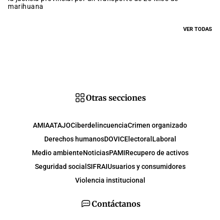
marihuana
VER TODAS
Otras secciones
AMIA
ATAJO
Ciberdelincuencia
Crimen organizado
Derechos humanos
DOVIC
Electoral
Laboral
Medio ambiente
Noticias
PAMI
Recupero de activos
Seguridad social
SIFRAI
Usuarios y consumidores
Violencia institucional
Contáctanos