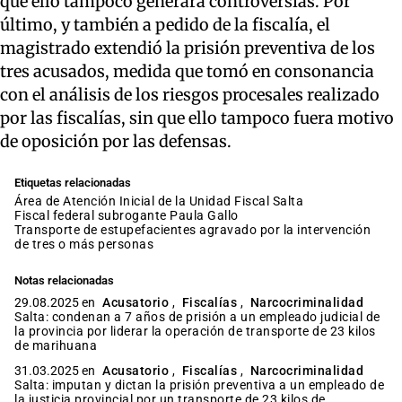
que ello tampoco generara controversias. Por
último, y también a pedido de la fiscalía, el
magistrado extendió la prisión preventiva de los
tres acusados, medida que tomó en consonancia
con el análisis de los riesgos procesales realizado
por las fiscalías, sin que ello tampoco fuera motivo
de oposición por las defensas.
Etiquetas relacionadas
Área de Atención Inicial de la Unidad Fiscal Salta
fiscal federal subrogante Paula Gallo
transporte de estupefacientes agravado por la intervención
de tres o más personas
Notas relacionadas
29.08.2025 en
Acusatorio
,
Fiscalías
,
Narcocriminalidad
Salta: condenan a 7 años de prisión a un empleado judicial de
la provincia por liderar la operación de transporte de 23 kilos
de marihuana
31.03.2025 en
Acusatorio
,
Fiscalías
,
Narcocriminalidad
Salta: imputan y dictan la prisión preventiva a un empleado de
la justicia provincial por un transporte de 23 kilos de