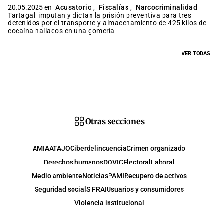
20.05.2025 en
Acusatorio
,
Fiscalías
,
Narcocriminalidad
Tartagal: imputan y dictan la prisión preventiva para tres
detenidos por el transporte y almacenamiento de 425 kilos de
cocaína hallados en una gomería
VER TODAS
Otras secciones
AMIA
ATAJO
Ciberdelincuencia
Crimen organizado
Derechos humanos
DOVIC
Electoral
Laboral
Medio ambiente
Noticias
PAMI
Recupero de activos
Seguridad social
SIFRAI
Usuarios y consumidores
Violencia institucional