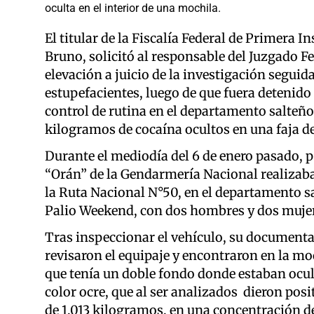
oculta en el interior de una mochila.
El titular de la Fiscalía Federal de Primera 
Bruno, solicitó al responsable del Juzgado Fe
elevación a juicio de la investigación seguid
estupefacientes, luego de que fuera detenid
control de rutina en el departamento salteño
kilogramos de cocaína ocultos en una faja de
Durante el mediodía del 6 de enero pasado, p
“Orán” de la Gendarmería Nacional realizaba
la Ruta Nacional N°50, en el departamento s
Palio Weekend, con dos hombres y dos muje
Tras inspeccionar el vehículo, su documentaci
revisaron el equipaje y encontraron en la mo
que tenía un doble fondo donde estaban ocul
color ocre, que al ser analizados dieron posi
de 1,013 kilogramos, en una concentración de