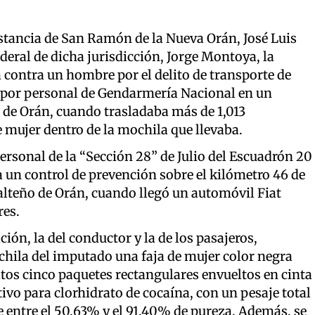
Instancia de San Ramón de la Nueva Orán, José Luis
deral de dicha jurisdicción, Jorge Montoya, la
a contra un hombre por el delito de transporte de
o por personal de Gendarmería Nacional en un
 de Orán, cuando trasladaba más de 1,013
 mujer dentro de la mochila que llevaba.
ersonal de la “Sección 28” de Julio del Escuadrón 20
 un control de prevención sobre el kilómetro 46 de
alteño de Orán, cuando llegó un automóvil Fiat
res.
ón, la del conductor y la de los pasajeros,
chila del imputado una faja de mujer color negra
tos cinco paquetes rectangulares envueltos en cinta
tivo para clorhidrato de cocaína, con un pesaje total
 entre el 50,63% y el 91,40% de pureza. Además, se