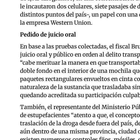
le incautaron dos celulares, siete pasajes de
distintos puntos del país-, un papel con una 
la empresa Western Union.
Pedido de juicio oral
En base a las pruebas colectadas, el fiscal 
juicio oral y público en orden al delito trans
“cabe merituar la manera en que transportaba
doble fondo en el interior de una mochila q
paquetes rectangulares envueltos en cinta col
naturaleza de la sustancia que trasladaba sin
quedando acreditada su participación culpabl
También, el representante del Ministerio Púb
de estupefacientes “atento a que, el concept
traslación de la droga desde fuera del país, d
aún dentro de una misma provincia, ciudad o
existen numerosos controles fijos, móviles, q