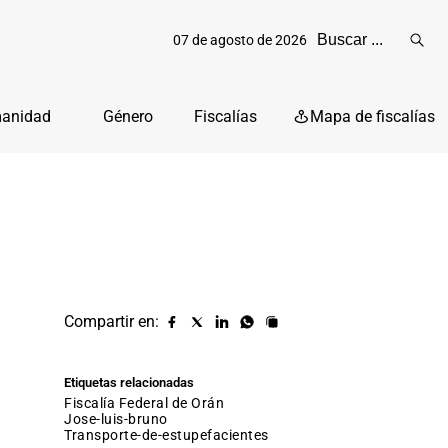
07 de agosto de 2026
Reali
busq
manidad
Género
Fiscalías
Mapa de fiscalías
Compartir en:
Compartir
Compartir
Compartir
Compartir
Copiar
URL
en
en
en
en
facebook
X
Linkedin
Whatsapp
Etiquetas relacionadas
(twitter)
Fiscalía Federal de Orán
jose-luis-bruno
transporte-de-estupefacientes