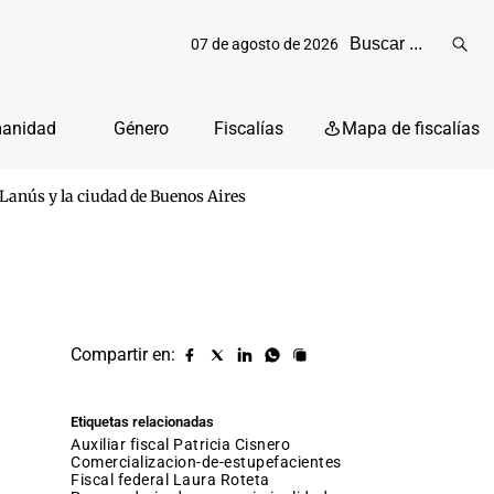
07 de agosto de 2026
Reali
busq
manidad
Género
Fiscalías
Mapa de fiscalías
 Lanús y la ciudad de Buenos Aires
Compartir en:
Compartir
Compartir
Compartir
Compartir
Copiar
URL
en
en
en
en
facebook
X
Linkedin
Whatsapp
Etiquetas relacionadas
(twitter)
auxiliar fiscal Patricia Cisnero
comercializacion-de-estupefacientes
fiscal federal Laura Roteta