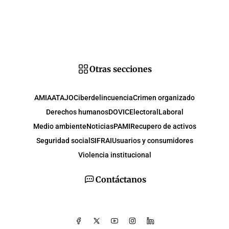
Otras secciones
AMIA
ATAJO
Ciberdelincuencia
Crimen organizado
Derechos humanos
DOVIC
Electoral
Laboral
Medio ambiente
Noticias
PAMI
Recupero de activos
Seguridad social
SIFRAI
Usuarios y consumidores
Violencia institucional
Contáctanos