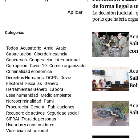
de forma ilegal a u
Aplicar
La decisión judicial -
por lo que habría orga
Categorias
Acu
Sal
Todos
Acusatorio
Amia
Atajo
com
Capacitación
Ciberdelincuencia
Concursos
Cooperación internacional
Corrupción
Covid-19
Crimen organizado
Acu
Criminalidad económica
Sal
Derechos Humanos
DGPG
Dovic
Electoral
Fiscalías
Género
Bol
Herramientas Género
Laboral
Lesa humanidad
Medio ambiente
Narcocriminalidad
Pami
Acu
Procuración General
Publicaciones
Sal
Recupero de activos
Seguridad social
SIFRAI
Trata de personas
Usuarios y consumidores
Violencia institucional