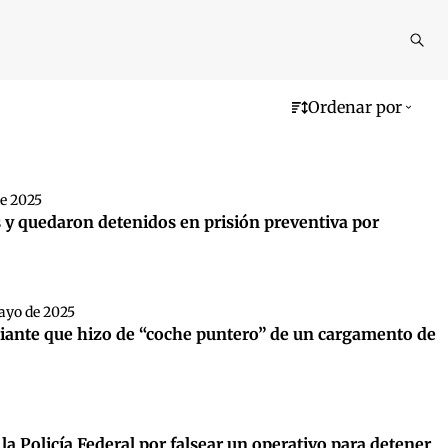
Reali
busq
Ordenar por
de 2025
 y quedaron detenidos en prisión preventiva por
ayo de 2025
ciante que hizo de “coche puntero” de un cargamento de
e la Policía Federal por falsear un operativo para detener