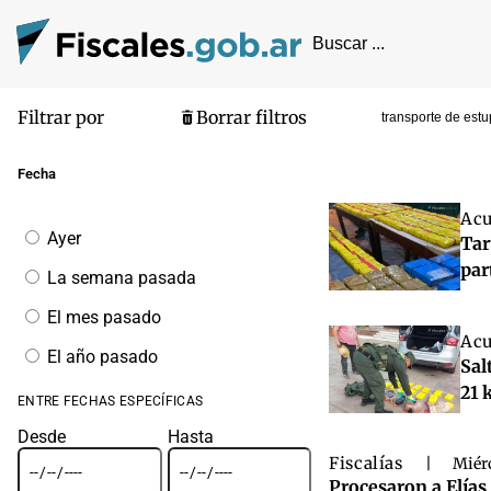
Filtrar por
Borrar filtros
transporte de est
Pantalla de
Fecha
Acu
Filtrar
Ayer
Tar
por
fecha
par
La semana pasada
El mes pasado
Acu
El año pasado
Sal
21 
ENTRE FECHAS ESPECÍFICAS
Desde
Hasta
Fiscalías
|
Miérc
Procesaron a Elías 