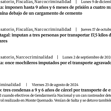
satorio
,
Fiscalías
,
Narcocriminalidad
|
Lunes 9 de diciem
ta: imponen hasta 9 años y 6 meses de prisión a cuatro 
aína debajo de un cargamento de cemento
satorio
,
Fiscalías
,
Narcocriminalidad
|
Jueves 17 de octub
tagal: imputan a tres personas por transportar 17,5 kilo
ares
satorio
,
Narcocriminalidad
|
Lunes 2 de septiembre de 20
ta: once mochileros imputados por el transporte agravad
iminalidad
|
Viernes 23 de agosto de 2024
: tres condenas a 9 y 6 años de cárcel por transporte de 
2 cuando efectivos de Gendarmería Nacional y un can rastreador dete
ol realizado en Monte Quemado. Venían de Salta y se detuvo también 