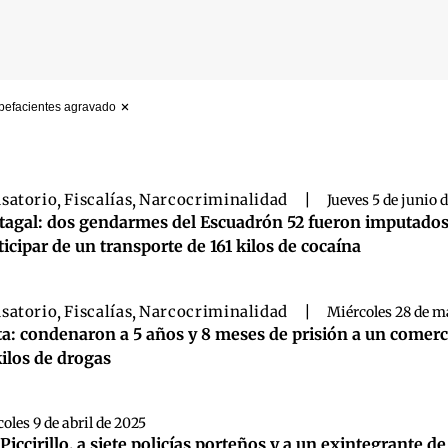
upefacientes agravado
 búsqueda
satorio
,
Fiscalías
,
Narcocriminalidad
|
Jueves 5 de junio 
tagal: dos gendarmes del Escuadrón 52 fueron imputados
ticipar de un transporte de 161 kilos de cocaína
satorio
,
Fiscalías
,
Narcocriminalidad
|
Miércoles 28 de m
ta: condenaron a 5 años y 8 meses de prisión a un comer
kilos de drogas
oles 9 de abril de 2025
Piccirillo, a siete policías porteños y a un exintegrante d