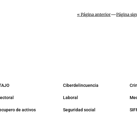
—
« Página anterior
Página sig
TAJO
Ciberdelincuencia
Cri
lectoral
Laboral
Med
ecupero de activos
Seguridad social
SIF