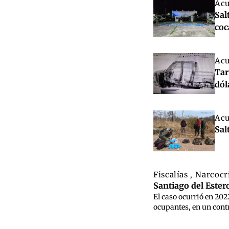
Acu
Sal
coc
Acu
Tar
dól
Acu
Sal
Fiscalías
Narcocr
,
Santiago del Estero
El caso ocurrió en 202
ocupantes, en un contr