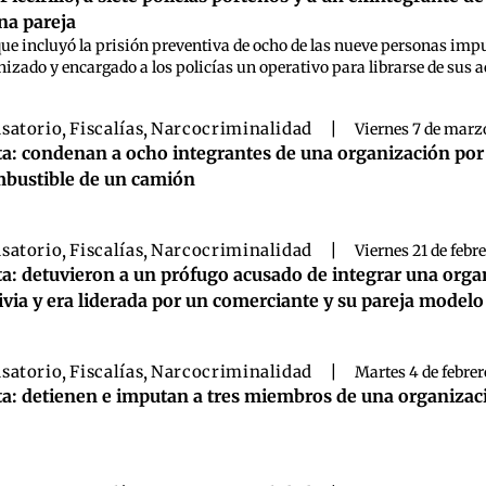
na pareja
que incluyó la prisión preventiva de ocho de las nueve personas im
nizado y encargado a los policías un operativo para librarse de sus 
satorio
,
Fiscalías
,
Narcocriminalidad
|
Viernes 7 de marz
ta: condenan a ocho integrantes de una organización por e
bustible de un camión
satorio
,
Fiscalías
,
Narcocriminalidad
|
Viernes 21 de febr
ta: detuvieron a un prófugo acusado de integrar una org
ivia y era liderada por un comerciante y su pareja modelo
satorio
,
Fiscalías
,
Narcocriminalidad
|
Martes 4 de febrer
ta: detienen e imputan a tres miembros de una organizaci