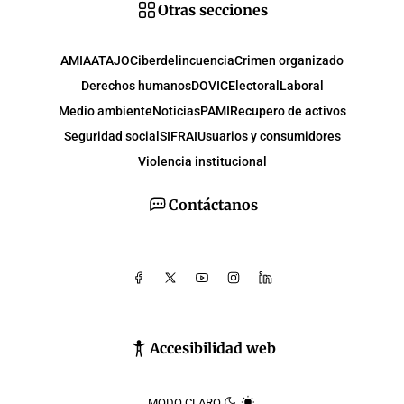
Otras secciones
AMIA
ATAJO
Ciberdelincuencia
Crimen organizado
Derechos humanos
DOVIC
Electoral
Laboral
Medio ambiente
Noticias
PAMI
Recupero de activos
Seguridad social
SIFRAI
Usuarios y consumidores
Violencia institucional
Contáctanos
Accesibilidad web
MODO CLARO