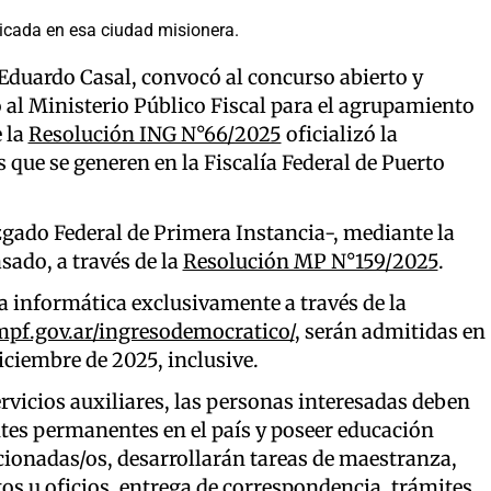
ubicada en esa ciudad misionera.
 Eduardo Casal, convocó al concurso abierto y
 al Ministerio Público Fiscal para el agrupamiento
e la
Resolución ING N°66/2025
oficializó la
 que se generen en la Fiscalía Federal de Puerto
uzgado Federal de Primera Instancia-, mediante la
asado, a través de la
Resolución MP N°159/2025
.
a informática exclusivamente a través de la
pf.gov.ar/ingresodemocratico/
, serán admitidas en
diciembre de 2025, inclusive.
rvicios auxiliares, las personas interesadas deben
ntes permanentes en el país y poseer educación
cionadas/os, desarrollarán tareas de maestranza,
os u oficios, entrega de correspondencia, trámites