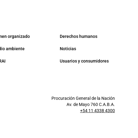
men organizado
Derechos humanos
io ambiente
Noticias
RAI
Usuarios y consumidores
Procuración General de la Nación
Av. de Mayo 760 C.A.B.A.
+54 11 4338 4300