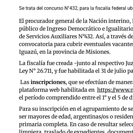
Se trata del concurso N°432, para la fiscalía federal 
El procurador general de la Nación interino,
público de Ingreso Democrático e Igualitario
de Servicios Auxiliares N°432. Así, a través d
convocatoria para cubrir eventuales vacantes
Iguazú, en la provincia de Misiones.
La fiscalía fue creada -junto al respectivo J
Ley N° 26.711, y fue habilitada el 31 de julio p
Las
inscripciones
, que se efectúan de maner
plataforma web habilitada en
https://www.m
el período comprendido entre el 1° y el 5 de 
Para su inscripción en el agrupamiento de se
ser mayores de edad, argentinas/os o reside
primaria completa. En caso de resultar selec
limpieza, traslado de expedientes, document