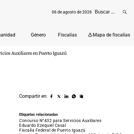
06 de agosto de 2026
Reali
busq
manidad
Género
Fiscalías
Mapa de fiscalías
icios Auxiliares en Puerto Iguazú
Compartir en:
Compartir
Compartir
Compartir
Compartir
Copiar
URL
en
en
en
en
facebook
X
Linkedin
Whatsapp
Etiquetas relacionadas
(twitter)
Concurso N°432 para Servicios Auxiliares
Eduardo Ezequiel Casal
Fiscalía Federal de Puerto Iguazú