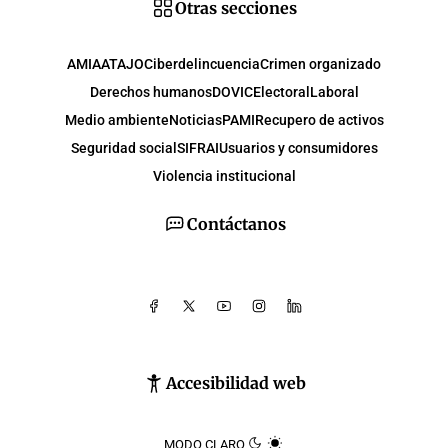
Otras secciones
AMIA
ATAJO
Ciberdelincuencia
Crimen organizado
Derechos humanos
DOVIC
Electoral
Laboral
Medio ambiente
Noticias
PAMI
Recupero de activos
Seguridad social
SIFRAI
Usuarios y consumidores
Violencia institucional
Contáctanos
Accesibilidad web
MODO CLARO