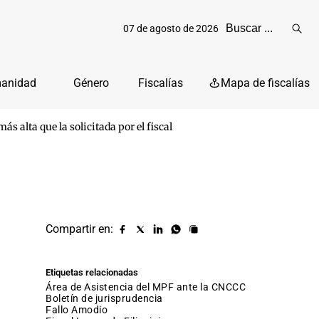
07 de agosto de 2026
Reali
busq
manidad
Género
Fiscalías
Mapa de fiscalías
s alta que la solicitada por el fiscal
Compartir en:
Compartir
Compartir
Compartir
Compartir
Copiar
URL
en
en
en
en
facebook
X
Linkedin
Whatsapp
Etiquetas relacionadas
(twitter)
Área de Asistencia del MPF ante la CNCCC
Boletín de jurisprudencia
fallo Amodio