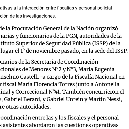
ivas a la interacción entre fiscalías y personal policial
ción de las investigaciones.
de la Procuración General de la Nación organizó
narias y funcionarios de la PGN, autoridades de la
stituto Superior de Seguridad Pública (ISSP) de la
gar el 1° de noviembre pasado, en la sede del ISSP.
narios de la Secretaría de Coordinación
 Nacionales de Menores N°2 y N°3, María Eugenia
selmo Castelli -a cargo de la Fiscalía Nacional en
ar fiscal María Florencia Torres junto a Antonella
minal y Correccional N°41. También concurrieron el
s, Gabriel Berard, y Gabriel Unrein y Martín Nessi,
re otras autoridades.
ordinación entre las y los fiscales y el personal
os asistentes abordaron las cuestiones operativas