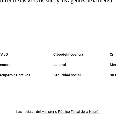
n entre las y los fiscales y los agentes de la fuerza
TAJO
Ciberdelincuencia
Cri
lectoral
Laboral
Med
ecupero de activos
Seguridad social
SIF
Las noticias del
Ministerio Público Fiscal de la Nación