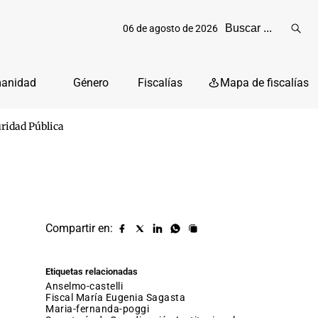
06 de agosto de 2026
Reali
busq
manidad
Género
Fiscalías
Mapa de fiscalías
uridad Pública
Compartir en:
Compartir
Compartir
Compartir
Compartir
Copiar
URL
en
en
en
en
facebook
X
Linkedin
Whatsapp
Etiquetas relacionadas
(twitter)
anselmo-castelli
fiscal María Eugenia Sagasta
maria-fernanda-poggi