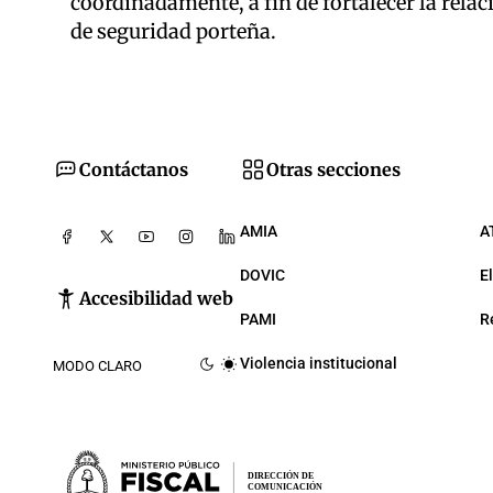
coordinadamente, a fin de fortalecer la relació
de seguridad porteña.
Contáctanos
Otras secciones
AMIA
A
DOVIC
E
Accesibilidad web
PAMI
R
Violencia institucional
MODO CLARO
DIRECCIÓN DE
COMUNICACIÓN