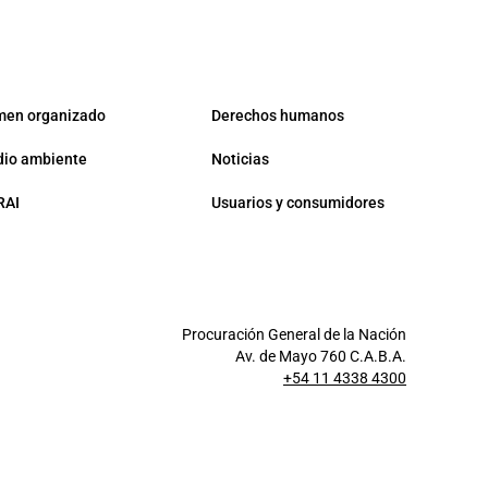
men organizado
Derechos humanos
io ambiente
Noticias
RAI
Usuarios y consumidores
Procuración General de la Nación
Av. de Mayo 760 C.A.B.A.
+54 11 4338 4300