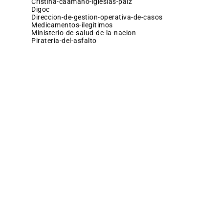
cristina-caamano-iglesias-paiz
digoc
direccion-de-gestion-operativa-de-casos
medicamentos-ilegitimos
ministerio-de-salud-de-la-nacion
pirateria-del-asfalto