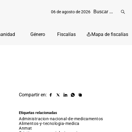
06 de agosto de 2026
Reali
busq
manidad
Género
Fiscalías
Mapa de fiscalías
Compartir en:
Compartir
Compartir
Compartir
Compartir
Copiar
URL
en
en
en
en
facebook
X
Linkedin
Whatsapp
Etiquetas relacionadas
(twitter)
administracion-nacional-de-medicamentos
alimentos-y-tecnologia-medica
anmat