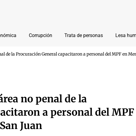
onómica
Corrupción
Trata de personas
Lesa hu
nal de la Procuración General capacitaron a personal del MPF en Me
área no penal de la
acitaron a personal del MPF
 San Juan