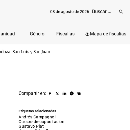
08 de agosto de 2026
Reali
busq
manidad
Género
Fiscalías
Mapa de fiscalías
ndoza, San Luis y San Juan
Compartir en:
Compartir
Compartir
Compartir
Compartir
Copiar
URL
en
en
en
en
facebook
X
Linkedin
Whatsapp
Etiquetas relacionadas
(twitter)
Andrés Campagnoli
cursos-de-capacitacion
Gustavo Plat