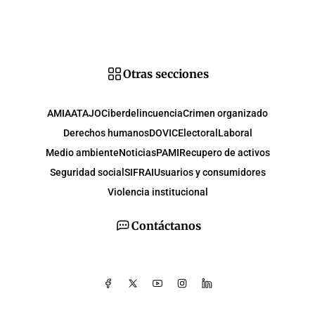
Otras secciones
AMIA
ATAJO
Ciberdelincuencia
Crimen organizado
Derechos humanos
DOVIC
Electoral
Laboral
Medio ambiente
Noticias
PAMI
Recupero de activos
Seguridad social
SIFRAI
Usuarios y consumidores
Violencia institucional
Contáctanos