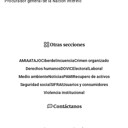
procurador general de la Nación interino
Otras secciones
AMIA
ATAJO
Ciberdelincuencia
Crimen organizado
Derechos humanos
DOVIC
Electoral
Laboral
Medio ambiente
Noticias
PAMI
Recupero de activos
Seguridad social
SIFRAI
Usuarios y consumidores
Violencia institucional
Contáctanos