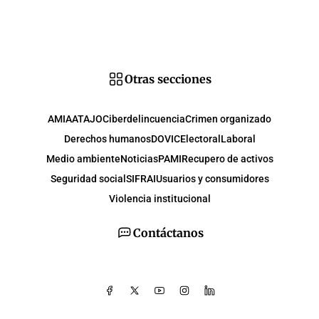
Otras secciones
AMIA
ATAJO
Ciberdelincuencia
Crimen organizado
Derechos humanos
DOVIC
Electoral
Laboral
Medio ambiente
Noticias
PAMI
Recupero de activos
Seguridad social
SIFRAI
Usuarios y consumidores
Violencia institucional
Contáctanos