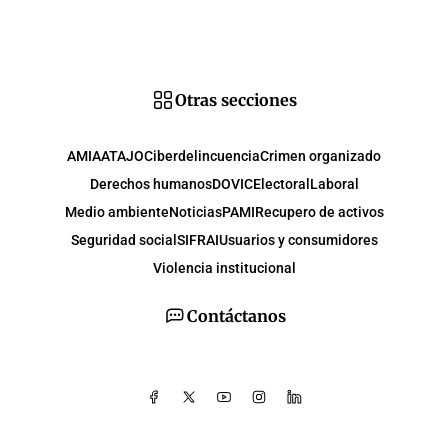
Otras secciones
AMIA
ATAJO
Ciberdelincuencia
Crimen organizado
Derechos humanos
DOVIC
Electoral
Laboral
Medio ambiente
Noticias
PAMI
Recupero de activos
Seguridad social
SIFRAI
Usuarios y consumidores
Violencia institucional
Contáctanos