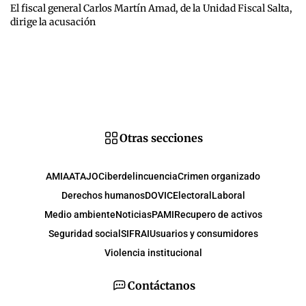
El fiscal general Carlos Martín Amad, de la Unidad Fiscal Salta,
dirige la acusación
Otras secciones
AMIA
ATAJO
Ciberdelincuencia
Crimen organizado
Derechos humanos
DOVIC
Electoral
Laboral
Medio ambiente
Noticias
PAMI
Recupero de activos
Seguridad social
SIFRAI
Usuarios y consumidores
Violencia institucional
Contáctanos