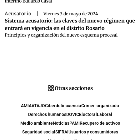
Interino Eduardo Casal
Acusatorio
|
Viernes 3 de mayo de 2024
Sistema acusatorio: las claves del nuevo régimen que
entrará en vigencia en el distrito Rosario
Principios y organización del nuevo esquema procesal
Otras secciones
AMIA
ATAJO
Ciberdelincuencia
Crimen organizado
Derechos humanos
DOVIC
Electoral
Laboral
Medio ambiente
Noticias
PAMI
Recupero de activos
Seguridad social
SIFRAI
Usuarios y consumidores