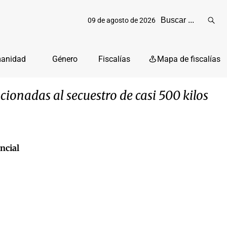
09 de agosto de 2026
Reali
busq
manidad
Género
Fiscalías
Mapa de fiscalías
acionadas al secuestro de casi 500 kilos
ncial