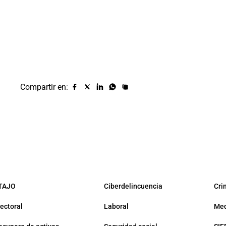
Compartir en:
Compartir
Compartir
Compartir
Compartir
Copiar
URL
en
en
en
en
facebook
X
Linkedin
Whatsapp
(twitter)
TAJO
Ciberdelincuencia
Cri
lectoral
Laboral
Med