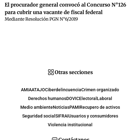
El procurador general convocó al Concurso N°126
para cubrir una vacante de fiscal federal
Mediante Resolución PGN N°6/2019
Otras secciones
AMIA
ATAJO
Ciberdelincuencia
Crimen organizado
Derechos humanos
DOVIC
Electoral
Laboral
Medio ambiente
Noticias
PAMI
Recupero de activos
Seguridad social
SIFRAI
Usuarios y consumidores
Violencia institucional
Contáctanos