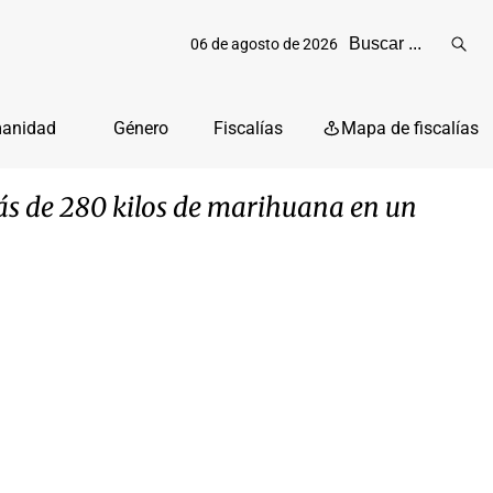
06 de agosto de 2026
Reali
busq
manidad
Género
Fiscalías
Mapa de fiscalías
ás de 280 kilos de marihuana en un