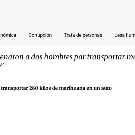
onómica
Corrupción
Trata de personas
Lesa hu
denaron a dos hombres por transportar m
e"
 transportar 280 kilos de marihuana en un auto