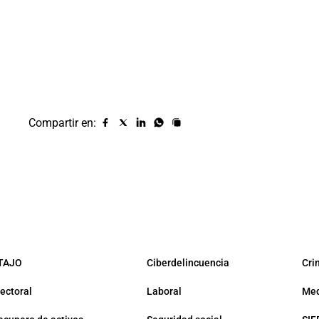
Compartir en:
Compartir
Compartir
Compartir
Compartir
Copiar
URL
en
en
en
en
facebook
X
Linkedin
Whatsapp
(twitter)
TAJO
Ciberdelincuencia
Cri
lectoral
Laboral
Med