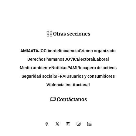
Otras secciones
AMIA
ATAJO
Ciberdelincuencia
Crimen organizado
Derechos humanos
DOVIC
Electoral
Laboral
Medio ambiente
Noticias
PAMI
Recupero de activos
Seguridad social
SIFRAI
Usuarios y consumidores
Violencia institucional
Contáctanos