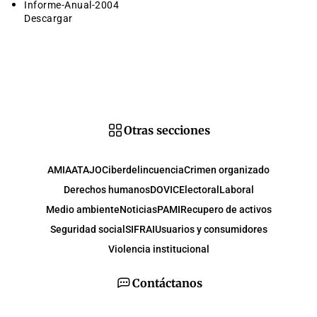
Informe-Anual-2004
Descargar
Otras secciones
AMIA
ATAJO
Ciberdelincuencia
Crimen organizado
Derechos humanos
DOVIC
Electoral
Laboral
Medio ambiente
Noticias
PAMI
Recupero de activos
Seguridad social
SIFRAI
Usuarios y consumidores
Violencia institucional
Contáctanos