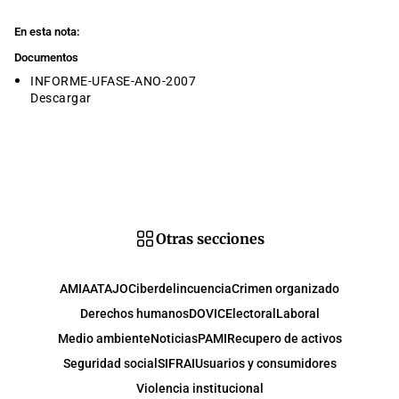
En esta nota:
Documentos
INFORME-UFASE-ANO-2007
Descargar
Otras secciones
AMIA
ATAJO
Ciberdelincuencia
Crimen organizado
Derechos humanos
DOVIC
Electoral
Laboral
Medio ambiente
Noticias
PAMI
Recupero de activos
Seguridad social
SIFRAI
Usuarios y consumidores
Violencia institucional