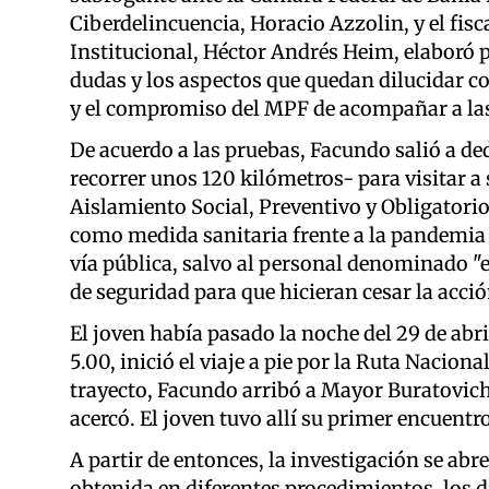
Ciberdelincuencia, Horacio Azzolin, y el fisc
Institucional, Héctor Andrés Heim, elaboró p
dudas y los aspectos que quedan dilucidar co
y el compromiso del MPF de acompañar a las 
De acuerdo a las pruebas, Facundo salió a d
recorrer unos 120 kilómetros- para visitar a s
Aislamiento Social, Preventivo y Obligatori
como medida sanitaria frente a la pandemia 
vía pública, salvo al personal denominado "es
de seguridad para que hicieran cesar la acció
El joven había pasado la noche del 29 de abri
5.00, inició el viaje a pie por la Ruta Nacion
trayecto, Facundo arribó a Mayor Buratovich
acercó. El joven tuvo allí su primer encuentr
A partir de entonces, la investigación se abre
obtenida en diferentes procedimientos, los d