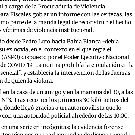
al a cargo de la Procuraduría de Violencia
ara Fiscales.gob.ar un informe con las certezas, las
mo parte de la manda legal de reconstruir el hecho
víctimas de violencia institucional.
edo desde Pedro Luro hacia Bahía Blanca -debía
u ex novia, en el contexto en el que regía el
o (ASPO) dispuesto por el Poder Ejecutivo Nacional
de COVID-19. La norma prohibía la circulación en la
encial", y establecía la intervención de las fuerzas
n de quien la violara.
l en la casa de un amigo y en la mañana del 30, a las
al N°3. Tras recorrer los primeros 30 kilómetros del
, donde llegó gracias a un automovilista que lo
o con una autoridad policial alrededor de las 10.00.
 en una serie en incógnitas; la evidencia forense
atos técnicos que se desprenden de dispositivos de