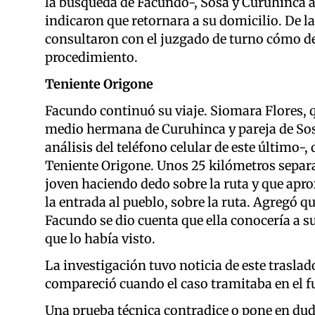
la búsqueda de Facundo-, Sosa y Curuhinca as
indicaron que retornara a su domicilio. De 
consultaron con el juzgado de turno cómo de
procedimiento.
Teniente Origone
Facundo continuó su viaje. Siomara Flores, q
medio hermana de Curuhinca y pareja de Sosa
análisis del teléfono celular de este último-
Teniente Origone. Unos 25 kilómetros separan
joven haciendo dedo sobre la ruta y que apr
la entrada al pueblo, sobre la ruta. Agregó qu
Facundo se dio cuenta que ella conocería a su
que lo había visto.
La investigación tuvo noticia de este traslad
compareció cuando el caso tramitaba en el 
Una prueba técnica contradice o pone en duda