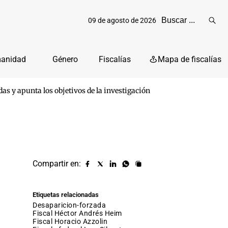
09 de agosto de 2026
Reali
busq
manidad
Género
Fiscalías
Mapa de fiscalías
das y apunta los objetivos de la investigación
Compartir en:
Compartir
Compartir
Compartir
Compartir
Copiar
URL
en
en
en
en
facebook
X
Linkedin
Whatsapp
Etiquetas relacionadas
(twitter)
desaparicion-forzada
fiscal Héctor Andrés Heim
fiscal Horacio Azzolin