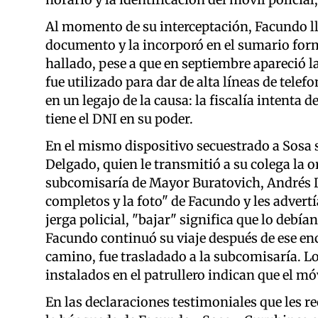
Al momento de su interceptación, Facundo ll
documento y la incorporó en el sumario form
hallado, pese a que en septiembre apareció l
fue utilizado para dar de alta líneas de telef
en un legajo de la causa: la fiscalía intenta d
tiene el DNI en su poder.
En el mismo dispositivo secuestrado a Sosa s
Delgado, quien le transmitió a su colega la o
subcomisaría de Mayor Buratovich, Andrés Da
completos y la foto" de Facundo y les advertía
jerga policial, "bajar" significa que lo debía
Facundo continuó su viaje después de ese encu
camino, fue trasladado a la subcomisaría. L
instalados en el patrullero indican que el móv
En las declaraciones testimoniales que les rec