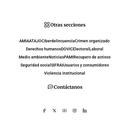
Otras secciones
AMIA
ATAJO
Ciberdelincuencia
Crimen organizado
Derechos humanos
DOVIC
Electoral
Laboral
Medio ambiente
Noticias
PAMI
Recupero de activos
Seguridad social
SIFRAI
Usuarios y consumidores
Violencia institucional
Contáctanos