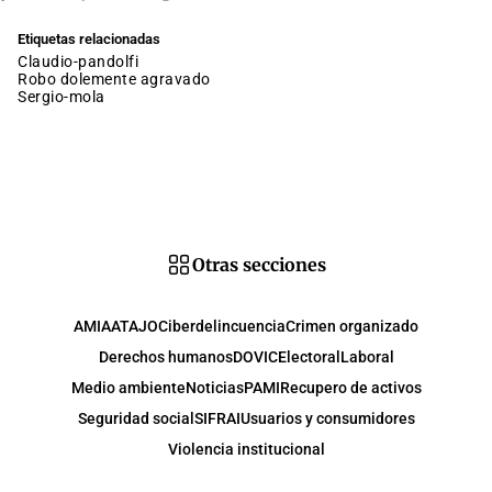
Etiquetas relacionadas
claudio-pandolfi
robo dolemente agravado
sergio-mola
Otras secciones
AMIA
ATAJO
Ciberdelincuencia
Crimen organizado
Derechos humanos
DOVIC
Electoral
Laboral
Medio ambiente
Noticias
PAMI
Recupero de activos
Seguridad social
SIFRAI
Usuarios y consumidores
Violencia institucional