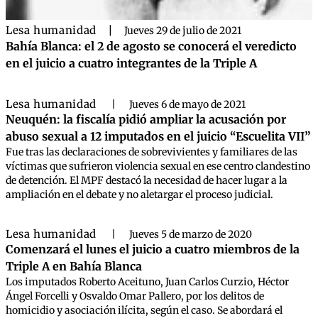
Lesa humanidad
|
Jueves 29 de julio de 2021
Bahía Blanca: el 2 de agosto se conocerá el veredicto
en el juicio a cuatro integrantes de la Triple A
Lesa humanidad
|
Jueves 6 de mayo de 2021
Neuquén: la fiscalía pidió ampliar la acusación por
abuso sexual a 12 imputados en el juicio “Escuelita VII”
Fue tras las declaraciones de sobrevivientes y familiares de las
víctimas que sufrieron violencia sexual en ese centro clandestino
de detención. El MPF destacó la necesidad de hacer lugar a la
ampliación en el debate y no aletargar el proceso judicial.
Lesa humanidad
|
Jueves 5 de marzo de 2020
Comenzará el lunes el juicio a cuatro miembros de la
Triple A en Bahía Blanca
Los imputados Roberto Aceituno, Juan Carlos Curzio, Héctor
Ángel Forcelli y Osvaldo Omar Pallero, por los delitos de
homicidio y asociación ilícita, según el caso. Se abordará el