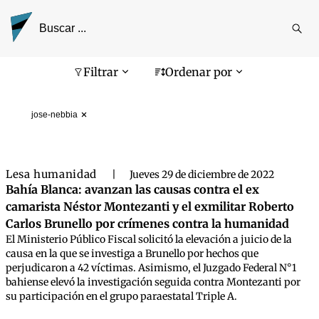
Reali
busq
Pantalla de búsqueda
Filtrar
Ordenar por
jose-nebbia
Lesa humanidad
|
Jueves 29 de diciembre de 2022
Bahía Blanca: avanzan las causas contra el ex
camarista Néstor Montezanti y el exmilitar Roberto
Carlos Brunello por crímenes contra la humanidad
El Ministerio Público Fiscal solicitó la elevación a juicio de la
causa en la que se investiga a Brunello por hechos que
perjudicaron a 42 víctimas. Asimismo, el Juzgado Federal N°1
bahiense elevó la investigación seguida contra Montezanti por
su participación en el grupo paraestatal Triple A.