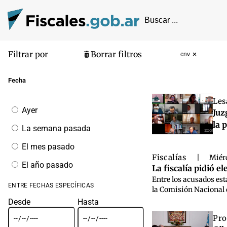
Filtrar por
Borrar filtros
cnv
Pantalla de
Fecha
Les
Filtrar
Ayer
Juz
por
fecha
la 
La semana pasada
El mes pasado
Fiscalías
|
Miérc
El año pasado
La fiscalía pidió e
Entre los acusados est
ENTRE FECHAS ESPECÍFICAS
la Comisión Nacional d
Desde
Hasta
Pro