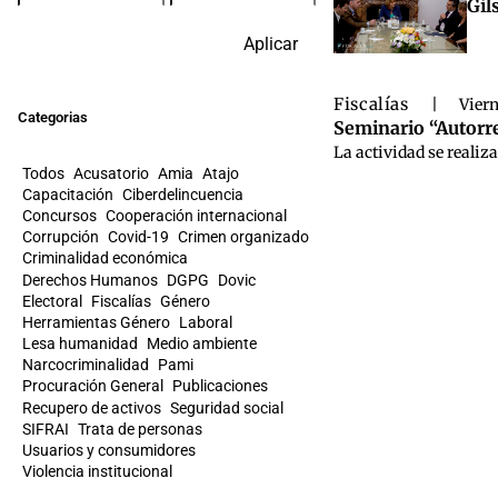
Gil
Aplicar
Fiscalías
|
Viern
Categorias
Seminario “Autorre
La actividad se realiza
Todos
Acusatorio
Amia
Atajo
Capacitación
Ciberdelincuencia
Concursos
Cooperación internacional
Corrupción
Covid-19
Crimen organizado
Criminalidad económica
Derechos Humanos
DGPG
Dovic
Electoral
Fiscalías
Género
Herramientas Género
Laboral
Lesa humanidad
Medio ambiente
Narcocriminalidad
Pami
Procuración General
Publicaciones
Recupero de activos
Seguridad social
SIFRAI
Trata de personas
Usuarios y consumidores
Violencia institucional