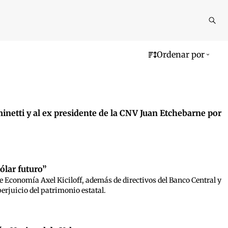
Reali
busq
Ordenar por
minetti y al ex presidente de la CNV Juan Etchebarne por
dólar futuro”
de Economía Axel Kiciloff, además de directivos del Banco Central y
erjuicio del patrimonio estatal.