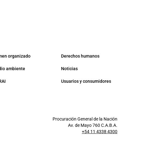
men organizado
Derechos humanos
io ambiente
Noticias
RAI
Usuarios y consumidores
Procuración General de la Nación
Av. de Mayo 760 C.A.B.A.
+54 11 4338 4300