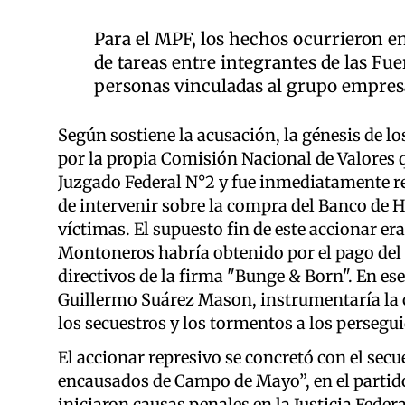
Para el MPF, los hechos ocurrieron e
de tareas entre integrantes de las Fu
personas vinculadas al grupo empres
Según sostiene la acusación, la génesis de l
por la propia Comisión Nacional de Valores q
Juzgado Federal N°2 y fue inmediatamente rem
de intervenir sobre la compra del Banco de 
víctimas. El supuesto fin de este accionar er
Montoneros habría obtenido por el pago del 
directivos de la firma "Bunge & Born". En ese
Guillermo Suárez Mason, instrumentaría la 
los secuestros y los tormentos a los persegu
El accionar represivo se concretó con el secue
encausados de Campo de Mayo”, en el partido 
iniciaron causas penales en la Justicia Feder