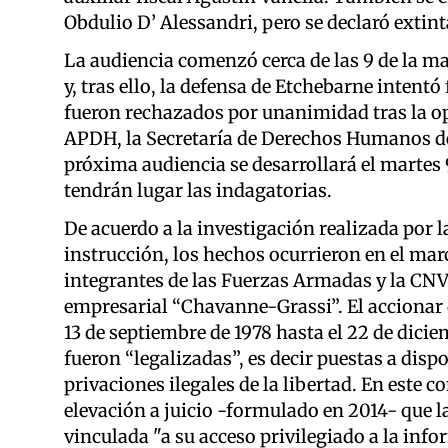
Obdulio D’ Alessandri, pero se declaró extint
La audiencia comenzó cerca de las 9 de la ma
y, tras ello, la defensa de Etchebarne intent
fueron rechazados por unanimidad tras la opo
APDH, la Secretaría de Derechos Humanos de l
próxima audiencia se desarrollará el martes 9
tendrán lugar las indagatorias.
De acuerdo a la investigación realizada por l
instrucción, los hechos ocurrieron en el mar
integrantes de las Fuerzas Armadas y la CNV
empresarial “Chavanne-Grassi”. El accionar d
13 de septiembre de 1978 hasta el 22 de dicie
fueron “legalizadas”, es decir puestas a disp
privaciones ilegales de la libertad. En este c
elevación a juicio -formulado en 2014- que l
vinculada "a su acceso privilegiado a la info