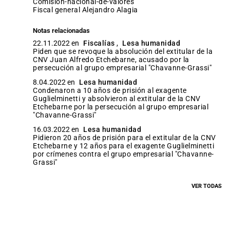
comision-nacional-de-valores
Fiscal general Alejandro Alagia
Notas relacionadas
22.11.2022 en
Fiscalías
,
Lesa humanidad
Piden que se revoque la absolución del extitular de la
CNV Juan Alfredo Etchebarne, acusado por la
persecución al grupo empresarial "Chavanne-Grassi"
8.04.2022 en
Lesa humanidad
Condenaron a 10 años de prisión al exagente
Guglielminetti y absolvieron al extitular de la CNV
Etchebarne por la persecución al grupo empresarial
"Chavanne-Grassi"
16.03.2022 en
Lesa humanidad
Pidieron 20 años de prisión para el extitular de la CNV
Etchebarne y 12 años para el exagente Guglielminetti
por crímenes contra el grupo empresarial "Chavanne-
Grassi"
VER TODAS