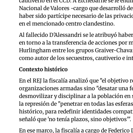
cautiverio en el CCD.
A Etchebarne se le endi
Nacional de Valores -cargo que desarrolló des
haber sido partícipe necesario de las privaci
en el mencionado centro clandestino.
Al fallecido D'Alessandri se le atribuyó habe
en torno a la transferencia de acciones por m
Hurlingham entre los grupos Graiver-Chavan
como autor de los secuestros, cautiverio e in
Contexto histórico
En el REJ la fiscalía analizó que "el objetivo 
organizaciones armadas sino "desatar una fer
desmovilizar y disciplinar a la población en
la represión de "penetrar en todas las esfera
histórico, para redefinir identidades compat
señaló que 'no tenía plazos, sino objetivos'".
En ese marco, la fiscalía a cargo de Federico