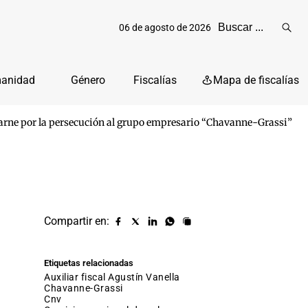
06 de agosto de 2026
Reali
busq
manidad
Género
Fiscalías
Mapa de fiscalías
hebarne por la persecución al grupo empresario “Chavanne-Grassi”
Compartir en:
Compartir
Compartir
Compartir
Compartir
Copiar
URL
en
en
en
en
facebook
X
Linkedin
Whatsapp
Etiquetas relacionadas
(twitter)
auxiliar fiscal Agustín Vanella
Chavanne-Grassi
cnv