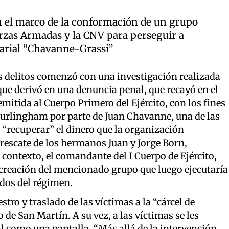
n el marco de la conformación de un grupo
erzas Armadas y la CNV para perseguir a
arial “Chavanne-Grassi”
os delitos comenzó con una investigación realizada
ue derivó en una denuncia penal, que recayó en el
itida al Cuerpo Primero del Ejército, con los fines
Hurlingham por parte de Juan Chavanne, una de las
a “recuperar” el dinero que la organización
rescate de los hermanos Juan y Jorge Born,
 contexto, el comandante del I Cuerpo de Ejército,
creación del mencionado grupo que luego ejecutaría
idos del régimen.
stro y traslado de las víctimas a la “cárcel de
de San Martín. A su vez, a las víctimas se les
al como una pantalla. “Más allá de la intervención