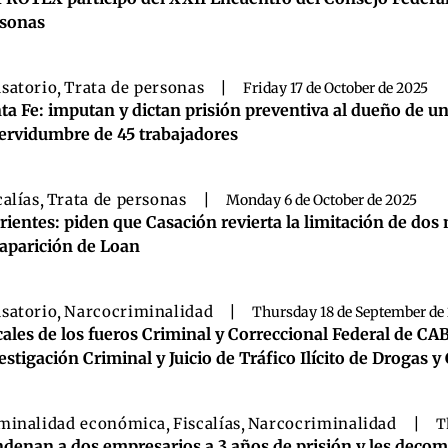
sonas
satorio
,
Trata de personas
|
Friday 17 de October de 2025
ta Fe: imputan y dictan prisión preventiva al dueño de un
servidumbre de 45 trabajadores
calías
,
Trata de personas
|
Monday 6 de October de 2025
rientes: piden que Casación revierta la limitación de dos
aparición de Loan
satorio
,
Narcocriminalidad
|
Thursday 18 de September de
cales de los fueros Criminal y Correccional Federal de C
estigación Criminal y Juicio de Tráfico Ilícito de Drogas
minalidad económica
,
Fiscalías
,
Narcocriminalidad
|
T
denan a dos empresarios a 3 años de prisión y les decomi