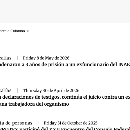
 Marcelo Colombo
 búsqueda
calías
|
Friday 8 de May de 2026
denaron a 3 años de prisión a un exfuncionario del INAE
calías
|
Thursday 30 de April de 2026
 declaraciones de testigos, continúa el juicio contra un
una trabajadora del organismo
ta de personas
|
Friday 31 de October de 2025
PROTEX participó del XXII Encuentro del Consejo Federal 