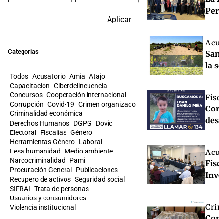
Per
Aplicar
Acu
Categorias
San
la 
Todos
Acusatorio
Amia
Atajo
Capacitación
Ciberdelincuencia
Concursos
Cooperación internacional
Fis
Corrupción
Covid-19
Crimen organizado
Cor
Criminalidad económica
des
Derechos Humanos
DGPG
Dovic
Electoral
Fiscalías
Género
Herramientas Género
Laboral
Lesa humanidad
Medio ambiente
Acu
Narcocriminalidad
Pami
Fis
Procuración General
Publicaciones
Inv
Recupero de activos
Seguridad social
SIFRAI
Trata de personas
Usuarios y consumidores
Cri
Violencia institucional
Con