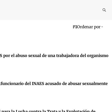
Reali
busq
Ordenar por
S por el abuso sexual de una trabajadora del organismo
 exfuncionario del INAES acusado de abusar sexualmente
para la Lucha contra la Trata y la Explotación de