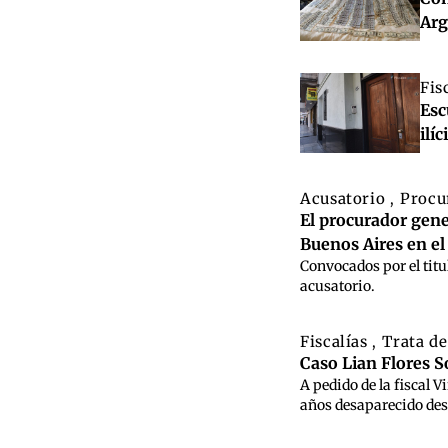
Arg
Fis
Esc
ilí
Acusatorio
Procu
,
El procurador gene
Buenos Aires en el
Convocados por el titu
acusatorio.
Fiscalías
Trata d
,
Caso Lian Flores So
A pedido de la fiscal 
años desaparecido desd