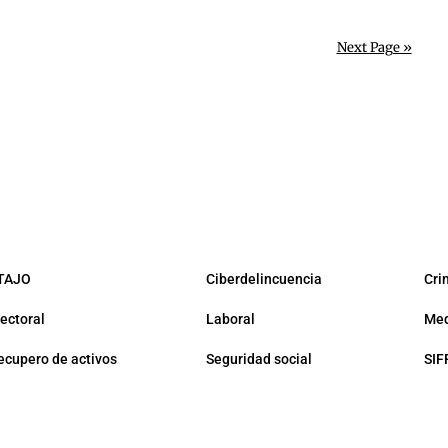
Next Page »
TAJO
Ciberdelincuencia
Cri
lectoral
Laboral
Med
ecupero de activos
Seguridad social
SIF