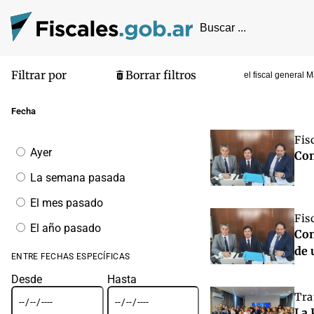
Filtrar por
Borrar filtros
el fiscal general
Pantalla de
Fecha
Fis
Filtrar
Ayer
Con
por
fecha
La semana pasada
El mes pasado
Fis
El año pasado
Con
de 
ENTRE FECHAS ESPECÍFICAS
Desde
Hasta
Tra
La 