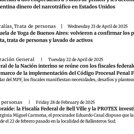
entina dinero del narcotráfico en Estados Unidos
calías
,
Trata de personas
|
Wednesday 23 de April de 2025
uela de Yoga de Buenos Aires: volvieron a confirmar los
cita, trata de personas y lavado de activos
ración General
|
Tuesday 22 de April de 2025
ral de la Nación interino se reúne con los fiscales feder
 marco de la implementación del Código Procesal Penal F
lar del MPF, los fiscales manifiestan necesidades, desafíos y plantea
e personas
|
Friday 28 de February de 2025
raide: la Fiscalía Federal de Bell Ville y la PROTEX invest
Virginia Miguel Carmona, el procurador Eduardo Casal dispuso que la 
e el 22 de febrero pasado en la localidad de Ballesteros Sud.