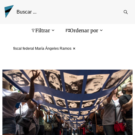
Reali
busq
Pantalla de búsqueda
Filtrar
Ordenar por
fiscal federal María Ángeles Ramos