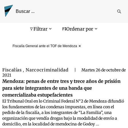
Reali
busq
Pantalla de búsqueda
Filtrar
Ordenar por
Fiscalía General ante el TOF de Mendoza
Fiscalías
Narcocriminalidad
,
|
Martes 26 de octubre de
2021
Mendoza: penas de entre tres y trece años de prisión
para siete integrantes de una banda que
comercializaba estupefacientes
El Tribunal Oral en lo Criminal Federal N°2 de Mendoza difundió
los fundamentos de las condenas impuestas, en línea con el
pedido de la fiscalía, a los integrantes de “La Familia”, una
organización que vendía drogas bajo la modalidad de envío a
domicilio, en la localidad de mendocina de Godoy ...