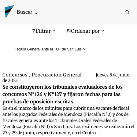
Reali
busq
Pantalla de búsqueda
Filtrar
Ordenar por
Fiscalía General ante el TOF de San Luis
Concursos
Procuración General
,
|
Jueves 8 de junio
de 2023
Se constituyeron los tribunales evaluadores de los
concursos N°126 y N°127 y fijaron fechas para las
pruebas de oposición escritas
Es en el marco de los trámites para cubrir una vacante de fiscal
ante los Juzgados Federales de Mendoza (Fiscalía N°2) y dos de
fiscales generales ante los Tribunales Orales Federales de
Mendoza (Fiscalía N°1) y San Luis. Los exámenes se realizarán el
27 y 29 de junio, respectivamente, en el Centro ...