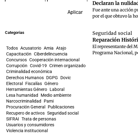
Declaran la nulida
Fue ante una acción pr
Aplicar
por el que obtuvo la h
Categorias
Seguridad social
Reparación Históri
El representante del M
Todos
Acusatorio
Amia
Atajo
Programa Nacional, poc
Capacitación
Ciberdelincuencia
Concursos
Cooperación internacional
Corrupción
Covid-19
Crimen organizado
Criminalidad económica
Derechos Humanos
DGPG
Dovic
Electoral
Fiscalías
Género
Herramientas Género
Laboral
Lesa humanidad
Medio ambiente
Narcocriminalidad
Pami
Procuración General
Publicaciones
Recupero de activos
Seguridad social
SIFRAI
Trata de personas
Usuarios y consumidores
Violencia institucional