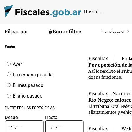
Filtrar por
Borrar filtros
homologación
Pantalla de
Fecha
Fiscalías
|
Frid
Filtrar
Ayer
Por oposición de l
por
Así lo resolvió el Trib
fecha
La semana pasada
de sus funciones.
El mes pasado
Fiscalías
Narcocr
,
El año pasado
Río Negro: catorce
El Tribunal Oral Feder
ENTRE FECHAS ESPECÍFICAS
allanamientos y vehícu
Desde
Hasta
Fiscalías
|
Wedn