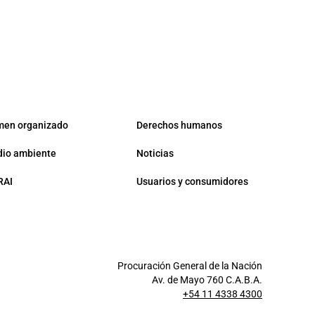
men organizado
Derechos humanos
io ambiente
Noticias
RAI
Usuarios y consumidores
Procuración General de la Nación
Av. de Mayo 760 C.A.B.A.
+54 11 4338 4300