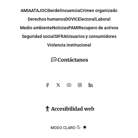
AMIA
ATAJO
Ciberdelincuencia
Crimen organizado
Derechos humanos
DOVIC
Electoral
Laboral
Medio ambiente
Noticias
PAMI
Recupero de activos
Seguridad social
SIFRAI
Usuarios y consumidores
Violencia institucional
Contáctanos
Accesibilidad web
MODO CLARO