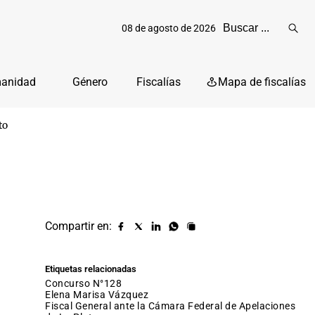
08 de agosto de 2026
Reali
busq
manidad
Género
Fiscalías
Mapa de fiscalías
to
Compartir en:
Compartir
Compartir
Compartir
Compartir
Copiar
URL
en
en
en
en
facebook
X
Linkedin
Whatsapp
Etiquetas relacionadas
(twitter)
Concurso N°128
Elena Marisa Vázquez
Fiscal General ante la Cámara Federal de Apelaciones