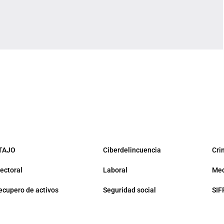
TAJO
Ciberdelincuencia
Cri
lectoral
Laboral
Med
ecupero de activos
Seguridad social
SIF