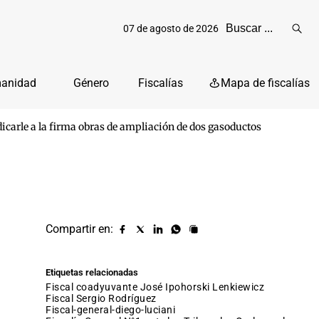
07 de agosto de 2026
Reali
busq
manidad
Género
Fiscalías
Mapa de fiscalías
icarle a la firma obras de ampliación de dos gasoductos
Compartir en:
Compartir
Compartir
Compartir
Compartir
Copiar
URL
en
en
en
en
facebook
X
Linkedin
Whatsapp
Etiquetas relacionadas
(twitter)
fiscal coadyuvante José Ipohorski Lenkiewicz
fiscal Sergio Rodríguez
fiscal-general-diego-luciani