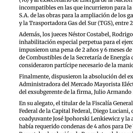
incompatibles en las que incurrieron para la
S.A. de las obras para la ampliación de los 
y la Trasportadora Gas del Sur (TGS), entre 
Además, los jueces Néstor Costabel, Rodrigo
inhabilitación especial perpetua para el ejerc
impusieron una pena de 2 años y 6 meses de 
de Combustibles de la Secretaría de Energía d
consideraron partícipe necesario de la mani
Finalmente, dispusieron la absolución del e
Administradora del Mercado Mayorista Eléct
del exsubgerente de la firma, Julio Armando 
En su alegato, el titular de la Fiscalía Gener
Federal de la Capital Federal, Diego Luciani, 
coadyuvante José Ipohorski Lenkiewicz y la 
había requerido condenas de 4 años para De 