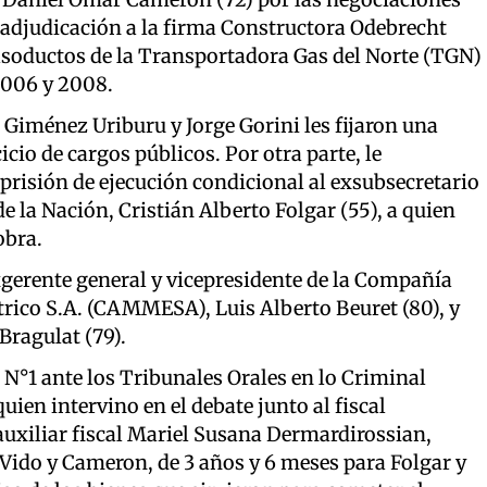
 adjudicación a la firma Constructora Odebrecht
gasoductos de la Transportadora Gas del Norte (TGN)
2006 y 2008.
 Giménez Uriburu y Jorge Gorini les fijaron una
icio de cargos públicos. Por otra parte, le
prisión de ejecución condicional al exsubsecretario
e la Nación, Cristián Alberto Folgar (55), a quien
obra.
xgerente general y vicepresidente de la Compañía
rico S.A. (CAMMESA), Luis Alberto Beuret (80), y
Bragulat (79).
al N°1 ante los Tribunales Orales en lo Criminal
quien intervino en el debate junto al fiscal
auxiliar fiscal Mariel Susana Dermardirossian,
Vido y Cameron, de 3 años y 6 meses para Folgar y