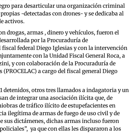
Negro para desarticular una organización criminal
ropias -detectadas con drones- y se dedicaba al
de activos.
n drogas, armas , dinero y vehículos, fueron el
desarrollada por la Procuraduría de
iscal federal Diego Iglesias y con la intervención
onjuntamente con la Unidad Fiscal General Roca, a
zini, y con colaboración de la Procuraduría de
 (PROCELAC) a cargo del fiscal general Diego
11 detenidos, otros tres llamados a indagatoria y un
an de integrar una asociación ilícita que, de
obras de tráfico ilícito de estupefacientes en
ia ilegítima de armas de fuego de uso civil y de
de sus dictámenes, dichas armas incluso fueron
oliciales”, ya que con ellas les dispararon a los