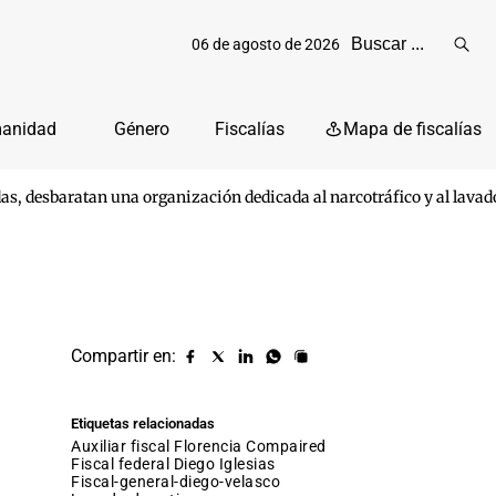
06 de agosto de 2026
Reali
busq
manidad
Género
Fiscalías
Mapa de fiscalías
as, desbaratan una organización dedicada al narcotráfico y al lavad
Compartir en:
Compartir
Compartir
Compartir
Compartir
Copiar
URL
en
en
en
en
facebook
X
Linkedin
Whatsapp
Etiquetas relacionadas
(twitter)
auxiliar fiscal Florencia Compaired
fiscal federal Diego Iglesias
fiscal-general-diego-velasco