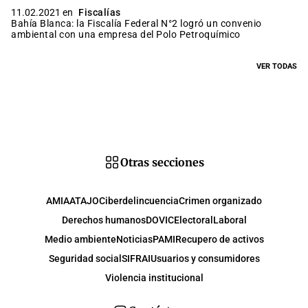
11.02.2021 en
Fiscalías
Bahía Blanca: la Fiscalía Federal N°2 logró un convenio
ambiental con una empresa del Polo Petroquímico
VER TODAS
Otras secciones
AMIA
ATAJO
Ciberdelincuencia
Crimen organizado
Derechos humanos
DOVIC
Electoral
Laboral
Medio ambiente
Noticias
PAMI
Recupero de activos
Seguridad social
SIFRAI
Usuarios y consumidores
Violencia institucional