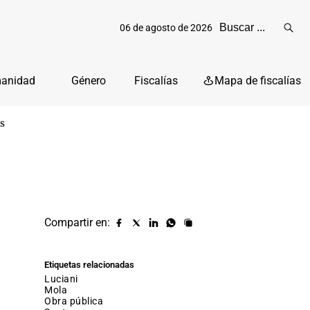
06 de agosto de 2026
Reali
busq
manidad
Género
Fiscalías
Mapa de fiscalías
as
Compartir en:
Compartir
Compartir
Compartir
Compartir
Copiar
URL
en
en
en
en
facebook
X
Linkedin
Whatsapp
Etiquetas relacionadas
(twitter)
luciani
mola
obra pública