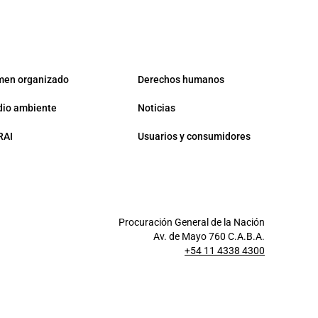
men organizado
Derechos humanos
io ambiente
Noticias
RAI
Usuarios y consumidores
Procuración General de la Nación
Av. de Mayo 760 C.A.B.A.
+54 11 4338 4300