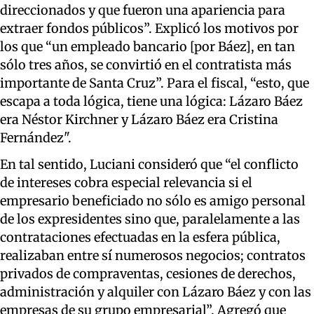
direccionados
y
que fueron una apariencia para
extraer fondos públicos”
. Explicó
los motivos por
los que
“u
n empleado bancario [por Báez], en tan
sólo tres años, se convirtió en el contratista más
importante de Santa Cruz
”
. Para el fiscal, “
e
sto, que
escapa a toda lógica, tiene una lógica: Lázaro Báez
era N
éstor Kirchner y Lázaro Báez era Cristina
Fernández".
En tal sentido,
Luciani
consideró que
“e
l conflicto
de intereses cobra especial relevancia si el
empresario beneficiado no sólo es amigo personal
de los
expresidentes
sino que
,
paralelamente a las
contrataciones efectuadas en la esfera pública,
realizaban entre sí numerosos negocios
;
contratos
privados de compraventas, cesiones de derechos,
administración y alquiler con Lázaro Báez y con las
empresas
de su grupo empresarial”
.
Agregó que