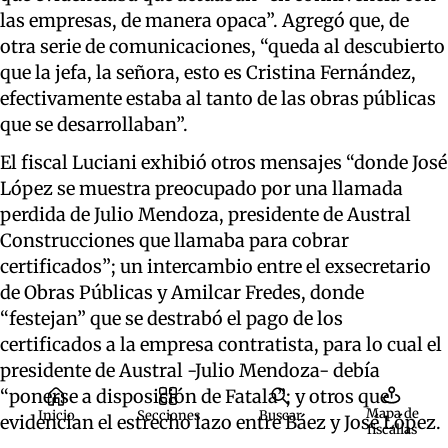
las empresas, de manera opaca
”. Agregó que, de
otra serie de comunicaciones, “
queda al descubierto
que la jefa, la señora, esto es Cristina Fernández,
efectivamente estaba al tanto de las obras públicas
que se desarrollaban”.
El
fiscal
Luciani
exhibió otros mensajes “donde José
López se muestra preocupado por una llamada
perdida de Julio Mendoza, presidente de Austral
Construcciones que llamaba para cobrar
certificados
”
;
un intercambio entre el
exsecretario
de Obras Públicas
y
Amilcar
Fredes, donde
“festejan” que se destrabó el pago de los
certificados
a la empresa
contratista
, para lo cual el
presidente de Austral
-Julio Mendoza-
debía
“ponerse a disposición de
Fatala
”
; y otros que
Mapa de
Inicio
Secciones
Buscar
evidencian el estrecho lazo entre Báez y José López.
fiscalías