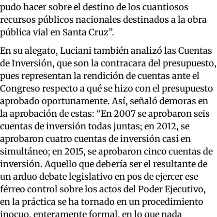
pudo hacer sobre el destino de los cuantiosos
recursos públicos nacionales destinados a la obra
pública vial en Santa Cruz”.
En su alegato,
Luciani
también
analizó las
C
uentas
de
I
nversión
, que son la contracara del presupuesto,
pues representan la rendición de cuentas ante el
Congreso respecto a qué se hizo con el presupuesto
aprobado oportunamente. Así, señaló demoras en
la aprobación de
estas
: “E
n 2007 se aprobaron seis
cuentas de inversión todas juntas; en 2012,
se
aprobaron
cuatro
cuentas de inversión
casi
en
simultán
eo
; en 2015, se aprobaron cinco cuentas de
inversión
. Aquello que debería ser el resultante de
un arduo debate legislativo en
pos
de ejercer ese
férreo control sobre los actos del Poder Ejecutivo,
en la práctica se ha tornado en un procedimiento
inocuo, enteramente formal, en lo que nada