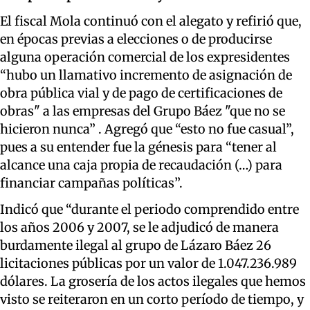
El fiscal Mola continuó con el alegato y refirió que,
en épocas previas a elecciones o de producirse
alguna operación comercial de los
expresidentes
“hubo un llamativo
incremento de asignación de
obra pública vial y de pago de certificaciones de
obras" a las empresas del Grupo Báez "que no se
hicieron nunca”
. Agregó que “esto no fue casual”,
pues a su entender fue
la génesis
para “tener al
alcance una caja propia de recaudación
(…) para
financiar campañas políticas”
.
Indicó que “durante
el periodo comprendido entre
los años
2006 y 2007, se le adjudicó de manera
burdamente ileg
al al grupo
de Lázaro
Báez 26
licitaciones públicas por un valor de 1.047.236.989
dólares. La grosería de los actos ilegales que hemos
visto se
reiteraron
en un corto período
de tiempo, y