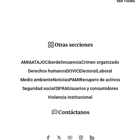
VER TODAS
Otras secciones
AMIA
ATAJO
Ciberdelincuencia
Crimen organizado
Derechos humanos
DOVIC
Electoral
Laboral
Medio ambiente
Noticias
PAMI
Recupero de activos
Seguridad social
SIFRAI
Usuarios y consumidores
Violencia institucional
Contáctanos