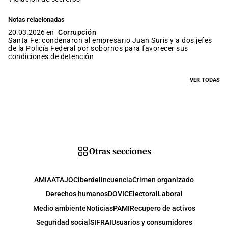
Notas relacionadas
20.03.2026 en
Corrupción
Santa Fe: condenaron al empresario Juan Suris y a dos jefes
de la Policía Federal por sobornos para favorecer sus
condiciones de detención
VER TODAS
Otras secciones
AMIA
ATAJO
Ciberdelincuencia
Crimen organizado
Derechos humanos
DOVIC
Electoral
Laboral
Medio ambiente
Noticias
PAMI
Recupero de activos
Seguridad social
SIFRAI
Usuarios y consumidores